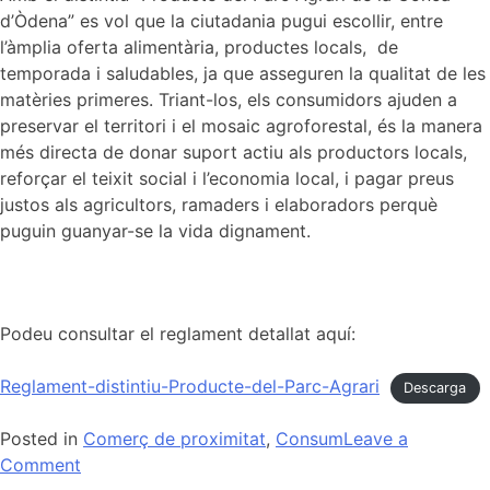
d’Òdena” es vol que la ciutadania pugui escollir, entre
l’àmplia oferta alimentària, productes locals, de
temporada i saludables, ja que asseguren la qualitat de les
matèries primeres. Triant-los, els consumidors ajuden a
preservar el territori i el mosaic agroforestal, és la manera
més directa de donar suport actiu als productors locals,
reforçar el teixit social i l’economia local, i pagar preus
justos als agricultors, ramaders i elaboradors perquè
puguin guanyar-se la vida dignament.
Podeu consultar el reglament detallat aquí:
Reglament-distintiu-Producte-del-Parc-Agrari
Descarga
Posted in
Comerç de proximitat
,
Consum
Leave a
on
Comment