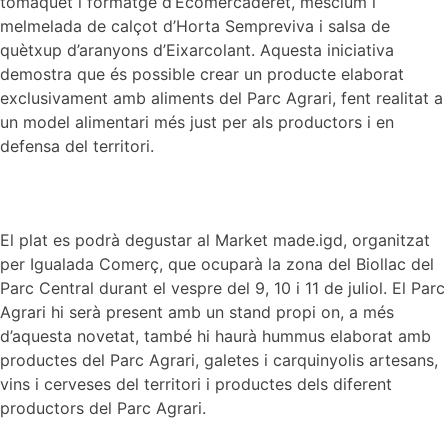
tomàquet i formatge d’Ecomercaderet, mesclum i
melmelada de calçot d’Horta Sempreviva i salsa de
quètxup d’aranyons d’Eixarcolant. Aquesta iniciativa
demostra que és possible crear un producte elaborat
exclusivament amb aliments del Parc Agrari, fent realitat a
un model alimentari més just per als productors i en
defensa del territori.
El plat es podrà degustar al Market made.igd, organitzat
per Igualada Comerç, que ocuparà la zona del Biollac del
Parc Central durant el vespre del 9, 10 i 11 de juliol. El Parc
Agrari hi serà present amb un stand propi on, a més
d’aquesta novetat, també hi haurà hummus elaborat amb
productes del Parc Agrari, galetes i carquinyolis artesans,
vins i cerveses del territori i productes dels diferent
productors del Parc Agrari.