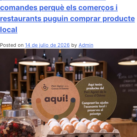
h
comandes perquè els comerços i
v
restaurants puguin comprar producte
local
Posted on
14 de julio de 2026
by
Admin