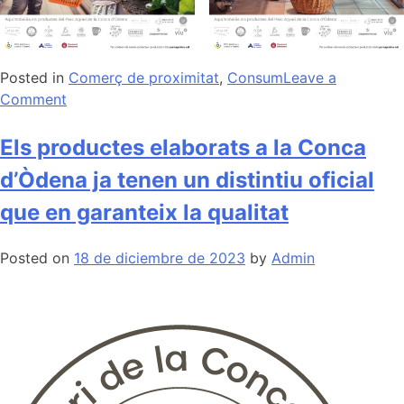
Posted in
Comerç de proximitat
,
Consum
Leave a
on
Comment
El
Parc
Els productes elaborats a la Conca
Agrari
d’Òdena ja tenen un distintiu oficial
de
la
que en garanteix la qualitat
Conca
d’Òdena
Posted on
18 de diciembre de 2023
by
Admin
crida
a
consumir
productes
locals
amb
la