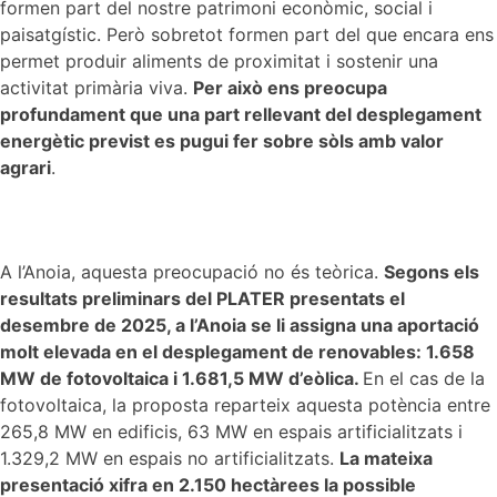
formen part del nostre patrimoni econòmic, social i
paisatgístic. Però sobretot formen part del que encara ens
permet produir aliments de proximitat i sostenir una
activitat primària viva.
Per això ens preocupa
profundament que una part rellevant del desplegament
energètic previst es pugui fer sobre sòls amb valor
agrari
.
A l’Anoia, aquesta preocupació no és teòrica.
Segons els
resultats preliminars del PLATER presentats el
desembre de 2025, a l’Anoia se li assigna una aportació
molt elevada en el desplegament de renovables: 1.658
MW de fotovoltaica i 1.681,5 MW d’eòlica.
En el cas de la
fotovoltaica, la proposta reparteix aquesta potència entre
265,8 MW en edificis, 63 MW en espais artificialitzats i
1.329,2 MW en espais no artificialitzats.
La mateixa
presentació xifra en 2.150 hectàrees la possible