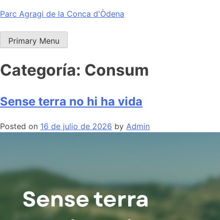
Skip
Parc Agragi de la Conca d'Òdena
to
content
Primary Menu
Categoría:
Consum
Sense terra no hi ha vida
Posted on
16 de julio de 2026
by
Admin