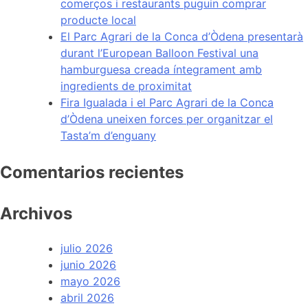
comerços i restaurants puguin comprar
a
producte local
consumir
El Parc Agrari de la Conca d’Òdena presentarà
productes
durant l’European Balloon Festival una
locals
hamburguesa creada íntegrament amb
amb
ingredients de proximitat
la
Fira Igualada i el Parc Agrari de la Conca
campanya
d’Òdena uneixen forces per organitzar el
“Tria
Tasta’m d’enguany
la
teva
Comentarios recientes
terra”
Archivos
julio 2026
junio 2026
mayo 2026
abril 2026