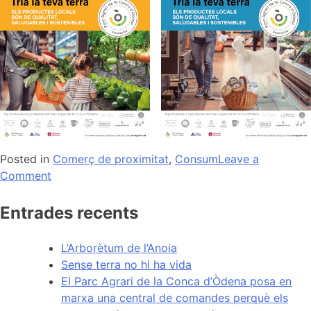
Posted in
Comerç de proximitat
,
Consum
Leave a
on
Comment
El
Parc
Entrades recents
Agrari
de
L’Arborètum de l’Anoia
la
Sense terra no hi ha vida
Conca
El Parc Agrari de la Conca d’Òdena posa en
d’Òdena
marxa una central de comandes perquè els
crida