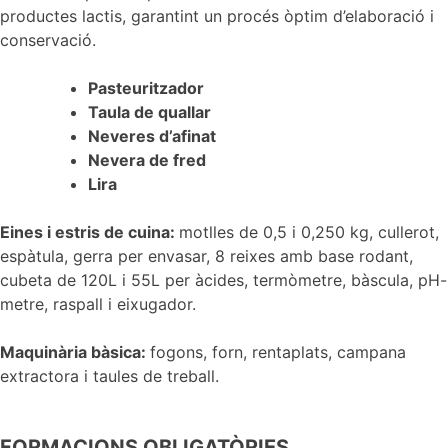
productes lactis, garantint un procés òptim d’elaboració i
conservació.
Pasteuritzador
Taula de quallar
Neveres d’afinat
Nevera de fred
Lira
Eines i estris de cuina:
motlles de 0,5 i 0,250 kg, cullerot,
espàtula, gerra per envasar, 8 reixes amb base rodant,
cubeta de 120L i 55L per àcides, termòmetre, bàscula, pH-
metre, raspall i eixugador.
Maquinària bàsica:
fogons, forn, rentaplats, campana
extractora i taules de treball.
FORMACIONS OBLIGATÒRIES