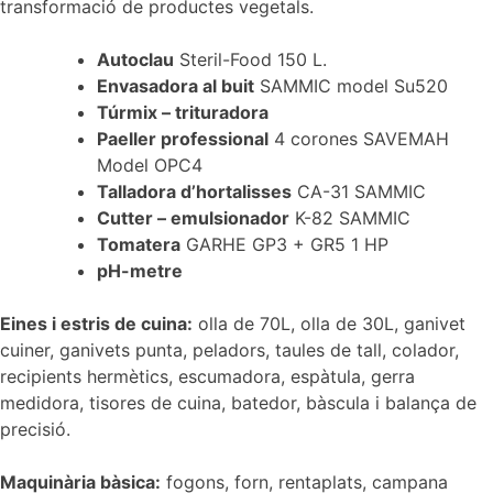
transformació de productes vegetals.
Autoclau
Steril-Food 150 L.
Envasadora al buit
SAMMIC model Su520
Túrmix – trituradora
Paeller professional
4 corones SAVEMAH
Model OPC4
Talladora d’hortalisses
CA-31 SAMMIC
Cutter – emulsionador
K-82 SAMMIC
Tomatera
GARHE GP3 + GR5 1 HP
pH-metre
Eines i estris de cuina:
olla de 70L, olla de 30L, ganivet
cuiner, ganivets punta, peladors, taules de tall, colador,
recipients hermètics, escumadora, espàtula, gerra
medidora, tisores de cuina, batedor, bàscula i balança de
precisió.
Maquinària bàsica:
fogons, forn, rentaplats, campana