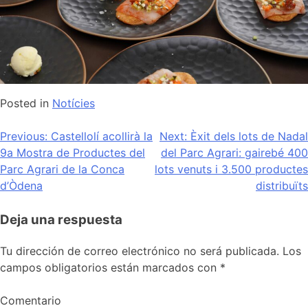
Posted in
Notícies
Navegación
Previous:
Castellolí acollirà la
Next:
Èxit dels lots de Nadal
9a Mostra de Productes del
del Parc Agrari: gairebé 400
de
Parc Agrari de la Conca
lots venuts i 3.500 productes
entradas
d’Òdena
distribuïts
Deja una respuesta
Tu dirección de correo electrónico no será publicada.
Los
campos obligatorios están marcados con
*
Comentario