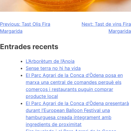
Navegación
Previous:
Tast Olis Fira
Next:
Tast de vins Fira
Margarida
Margarida
de
entradas
Entrades recents
L’Arborètum de l’Anoia
Sense terra no hi ha vida
El Parc Agrari de la Conca d’Òdena posa en
marxa una central de comandes perquè els
comerços i restaurants puguin comprar
producte local
El Parc Agrari de la Conca d’Òdena presentarà
durant l’European Balloon Festival una
hamburguesa creada íntegrament amb
ingredients de proximitat