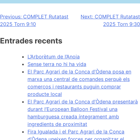
Navegación
Previous:
COMPLET Rutatast
Next:
COMPLET Rutatast
2025 Torn 9:10
2025 Torn 9:30
de
entradas
Entrades recents
L’Arborètum de l’Anoia
Sense terra no hi ha vida
El Parc Agrari de la Conca d’Òdena posa en
marxa una central de comandes perquè els
comerços i restaurants puguin comprar
producte local
El Parc Agrari de la Conca d’Òdena presentarà
durant l’European Balloon Festival una
hamburguesa creada íntegrament amb
ingredients de proximitat
Fira Igualada i el Parc Agrari de la Conca
d’Òdena uneixen forces per organitzar el