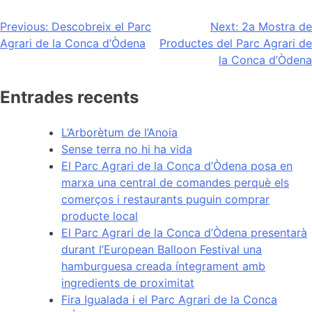
Navegación
Previous:
Descobreix el Parc
Next:
2a Mostra de
Agrari de la Conca d’Òdena
Productes del Parc Agrari de
de
la Conca d’Òdena
entradas
Entrades recents
L’Arborètum de l’Anoia
Sense terra no hi ha vida
El Parc Agrari de la Conca d’Òdena posa en
marxa una central de comandes perquè els
comerços i restaurants puguin comprar
producte local
El Parc Agrari de la Conca d’Òdena presentarà
durant l’European Balloon Festival una
hamburguesa creada íntegrament amb
ingredients de proximitat
Fira Igualada i el Parc Agrari de la Conca