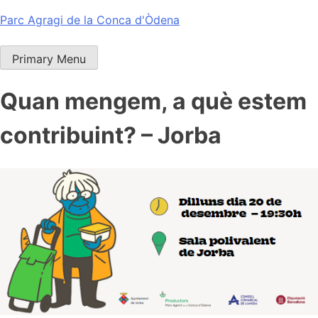
Skip
Parc Agragi de la Conca d'Òdena
to
content
Primary Menu
Quan mengem, a què estem
contribuint? – Jorba