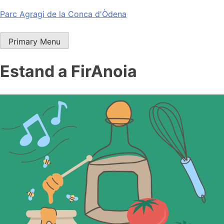
Skip
Parc Agragi de la Conca d'Òdena
to
content
Primary Menu
Estand a FirAnoia