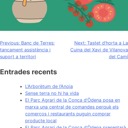
Navegación
Previous:
Banc de Terres:
Next:
Tastet d’horta a La
tancament assistència i
Cuina del Xavi de Vilanova
de
suport a territori
del Camí
entradas
Entrades recents
L’Arborètum de l’Anoia
Sense terra no hi ha vida
El Parc Agrari de la Conca d’Òdena posa en
marxa una central de comandes perquè els
comerços i restaurants puguin comprar
producte local
El Parc Agrari de la Conca d’Òdena presentarà