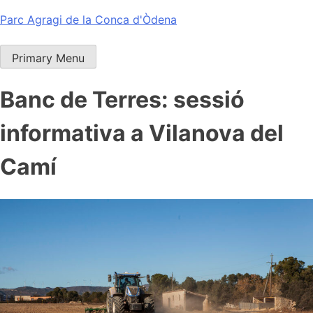
Skip
Parc Agragi de la Conca d'Òdena
to
content
Primary Menu
Banc de Terres: sessió
informativa a Vilanova del
Camí