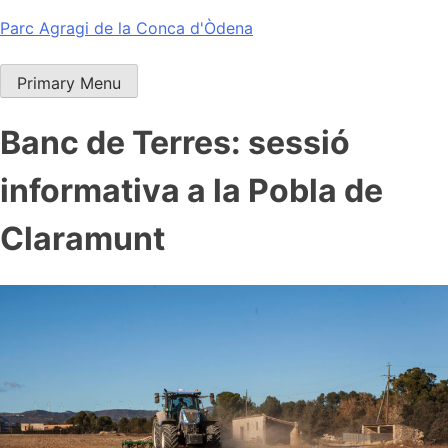
Skip
Parc Agragi de la Conca d'Òdena
to
content
Primary Menu
Banc de Terres: sessió
informativa a la Pobla de
Claramunt