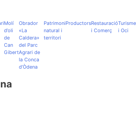
ri
Molí
Obrador
Patrimoni
Productors
Restauració
Turisme
d’oli
«La
natural i
i Comerç
i Oci
de
Caldera»
territori
Can
del Parc
Gibert
Agrari de
la Conca
d’Òdena
ena