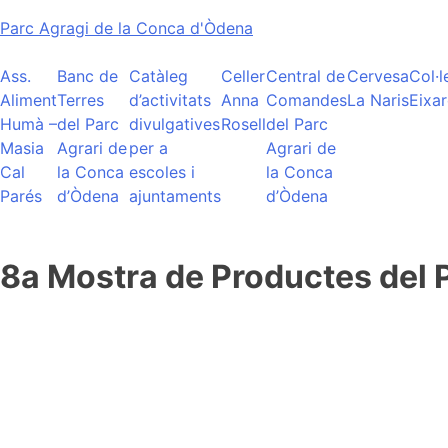
Skip
Parc Agragi de la Conca d'Òdena
to
content
Ass.
Banc de
Catàleg
Celler
Central de
Cervesa
Col·l
Aliment
Terres
d’activitats
Anna
Comandes
La Naris
Eixar
Humà –
del Parc
divulgatives
Rosell
del Parc
Masia
Agrari de
per a
Agrari de
Cal
la Conca
escoles i
la Conca
Parés
d’Òdena
ajuntaments
d’Òdena
8a Mostra de Productes del 