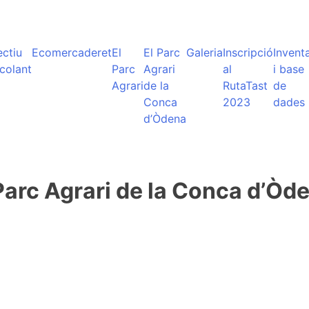
ectiu
Ecomercaderet
El
El Parc
Galeria
Inscripció
Inventa
colant
Parc
Agrari
al
i base
Agrari
de la
RutaTast
de
Conca
2023
dades
d’Òdena
Parc Agrari de la Conca d’Òd