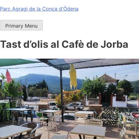
Skip
Parc Agragi de la Conca d'Òdena
to
content
Primary Menu
Tast d’olis al Cafè de Jorba