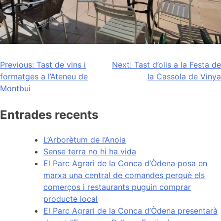
Navegación
Previous:
Tast de vins i
Next:
Tast d’olis a la Festa de
formatges a l’Ateneu de
la Cassola de Vinya
de
Montbui
entradas
Entrades recents
L’Arborètum de l’Anoia
Sense terra no hi ha vida
El Parc Agrari de la Conca d’Òdena posa en
marxa una central de comandes perquè els
comerços i restaurants puguin comprar
producte local
El Parc Agrari de la Conca d’Òdena presentarà